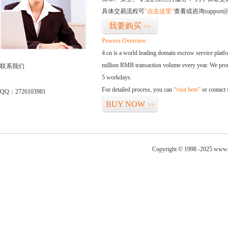
具体交易流程可
“点击这里”
查看或咨询support@
我要购买
>>
Process Overview:
4.cn is a world leading domain escrow service plat
million RMB transaction volume every year. We promi
联系我们
5 workdays.
For detailed process, you can
“visit here”
or contact
QQ：2726103981
BUY NOW
>>
Copyright © 1998 -2025 www.