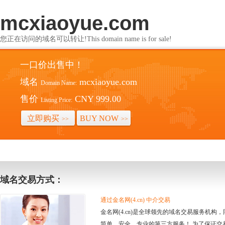
mcxiaoyue.com
您正在访问的域名可以转让!This domain name is for sale!
一口价出售中！
域名
mcxiaoyue.com
Domain Name:
售价
CNY 999.00
Listing Price:
立即购买
BUY NOW
>>
>>
域名交易方式：
通过金名网(4.cn) 中介交易
金名网(4.cn)是全球领先的域名交易服务机
简单、安全、专业的第三方服务！ 为了保证交